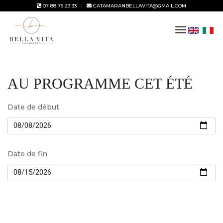
07 88 79 23 33
CATAMARANBELLAVITA@GMAIL.COM
toggle
navigation
AU PROGRAMME CET ÉTÉ
Date de début
Date de fin