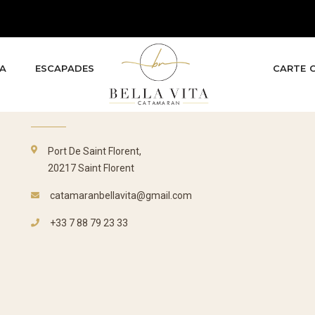
TA
ESCAPADES
CARTE 
CONTACT
Port De Saint Florent,
20217 Saint Florent
catamaranbellavita@gmail.com
+33 7 88 79 23 33